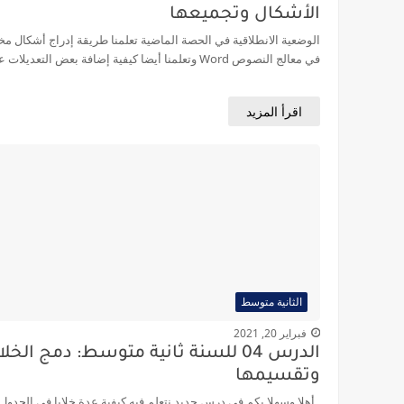
الأشكال وتجميعها
الوضعية الانطلاقية في الحصة الماضية تعلمنا طريقة إدراج أشكال مخ
في معالج النصوص Word وتعلمنا أيضا كيفية إضافة بعض التعديلات عليها...
اقرأ المزيد
الثانية متوسط
فبراير 20, 2021
الدرس 04 للسنة ثانية متوسط: دمج الخلا
وتقسيمها
أهلا وسهلا بكم في درس جديد نتعلم فيه كيفية عدة خلايا في الجدول